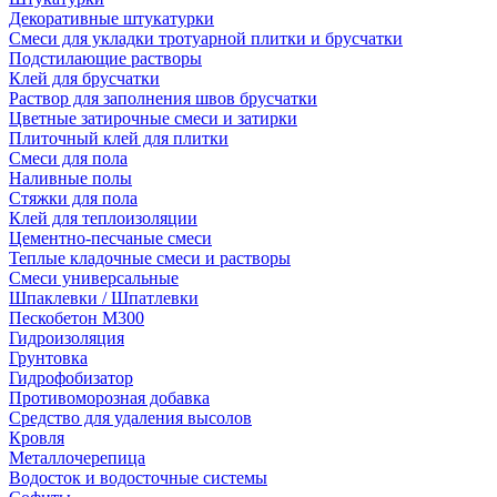
Декоративные штукатурки
Смеси для укладки тротуарной плитки и брусчатки
Подстилающие растворы
Клей для брусчатки
Раствор для заполнения швов брусчатки
Цветные затирочные смеси и затирки
Плиточный клей для плитки
Смеси для пола
Наливные полы
Стяжки для пола
Клей для теплоизоляции
Цементно-песчаные смеси
Теплые кладочные смеси и растворы
Смеси универсальные
Шпаклевки / Шпатлевки
Пескобетон М300
Гидроизоляция
Грунтовка
Гидрофобизатор
Противоморозная добавка
Средство для удаления высолов
Кровля
Металлочерепица
Водосток и водосточные системы