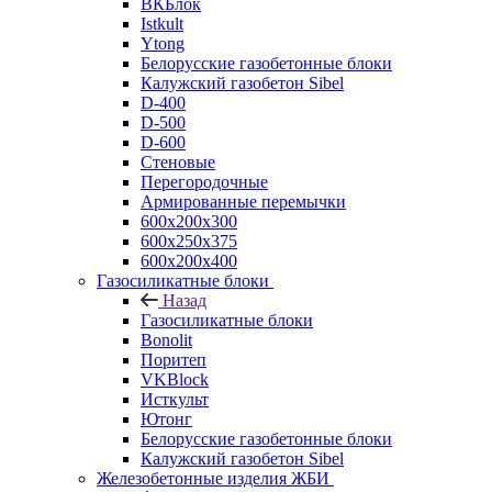
ВКБлок
Istkult
Ytong
Белорусские газобетонные блоки
Калужский газобетон Sibel
D-400
D-500
D-600
Стеновые
Перегородочные
Армированные перемычки
600х200х300
600х250х375
600х200х400
Газосиликатные блоки
Назад
Газосиликатные блоки
Bonolit
Поритеп
VKBlock
Исткульт
Ютонг
Белорусские газобетонные блоки
Калужский газобетон Sibel
Железобетонные изделия ЖБИ