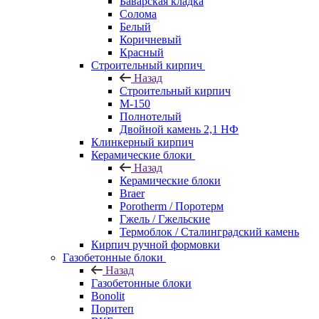
Баварская кладка
Солома
Белый
Коричневый
Красный
Строительный кирпич
Назад
Строительный кирпич
М-150
Полнотелый
Двойной камень 2,1 НФ
Клинкерный кирпич
Керамические блоки
Назад
Керамические блоки
Braer
Porotherm / Поротерм
Гжель / Гжельские
Термоблок / Сталинградский камень
Кирпич ручной формовки
Газобетонные блоки
Назад
Газобетонные блоки
Bonolit
Поритеп