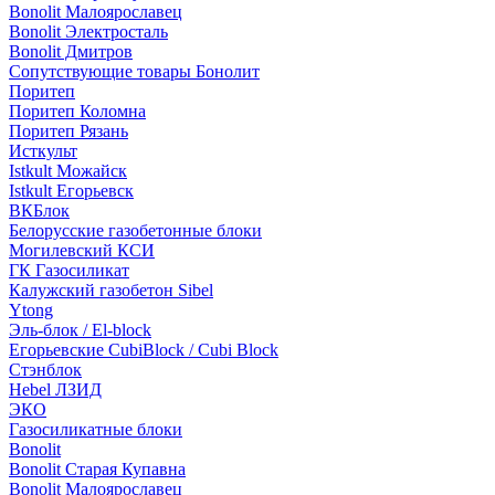
Bonolit Малоярославец
Bonolit Электросталь
Bonolit Дмитров
Сопутствующие товары Бонолит
Поритеп
Поритеп Коломна
Поритеп Рязань
Исткульт
Istkult Можайск
Istkult Егорьевск
ВКБлок
Белорусские газобетонные блоки
Могилевский КСИ
ГК Газосиликат
Калужский газобетон Sibel
Ytong
Эль-блок / El-block
Егорьевские CubiBlock / Cubi Block
Стэнблок
Hebel ЛЗИД
ЭКО
Газосиликатные блоки
Bonolit
Bonolit Старая Купавна
Bonolit Малоярославец