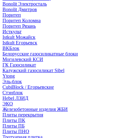
Bonolit Электросталь
Bonolit Дмитров
Поритеп
Поритеп Коломна
Поритеп Рязань
Исткульт
Istkult Можайск
Istkult Егорьевск
ВКБлок
Белорусские газосиликатные блоки
Могилевский КСИ
ГК Газосиликат
Калужский газосиликат Sibel
Ytong
Эль-блок
CubiBlock / Егорьевские
Стэнблок
Hebel ЛЗИД
ЭКО
Железобетонные изделия ЖБИ
Плиты перекрытия
Плиты ПК
Плиты ПБ
Плиты ПНО
Тротуарная плитка