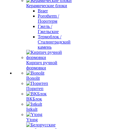
Керамические блоки
Braer
Porotherm /
Поротерм
Гжель /
Гжельские
Термоблок /
Сталинградский
камень
Кирпич ручной
формовки
Bonolit
Поритеп
ВКБлок
Istkult
Ytong