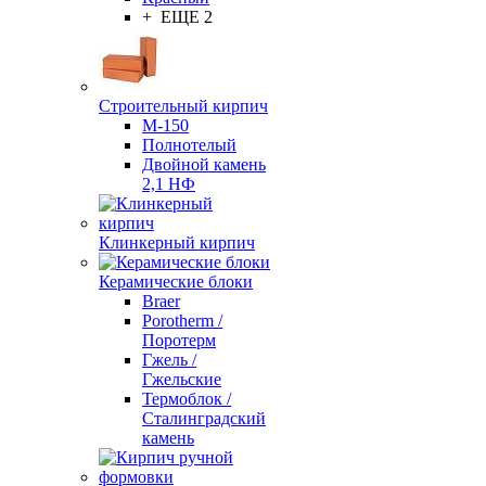
+ ЕЩЕ 2
Строительный кирпич
М-150
Полнотелый
Двойной камень
2,1 НФ
Клинкерный кирпич
Керамические блоки
Braer
Porotherm /
Поротерм
Гжель /
Гжельские
Термоблок /
Сталинградский
камень