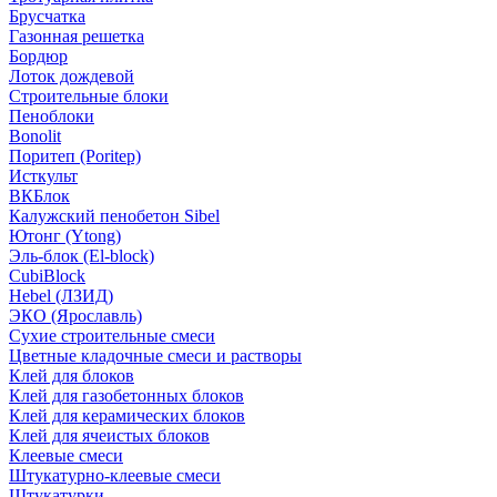
Брусчатка
Газонная решетка
Бордюр
Лоток дождевой
Строительные блоки
Пеноблоки
Bonolit
Поритеп (Poritep)
Исткульт
ВКБлок
Калужский пенобетон Sibel
Ютонг (Ytong)
Эль-блок (El-block)
CubiBlock
Hebel (ЛЗИД)
ЭКО (Ярославль)
Сухие строительные смеси
Цветные кладочные смеси и растворы
Клей для блоков
Клей для газобетонных блоков
Клей для керамических блоков
Клей для ячеистых блоков
Клеевые смеси
Штукатурно-клеевые смеси
Штукатурки