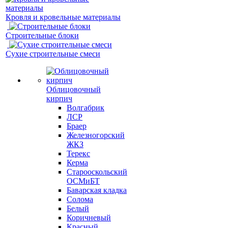
Кровля и кровельные материалы
Строительные блоки
Сухие строительные смеси
Облицовочный
кирпич
Волгабрик
ЛСР
Браер
Железногорский
ЖКЗ
Терекс
Керма
Старооскольский
ОСМиБТ
Баварская кладка
Солома
Белый
Коричневый
Красный