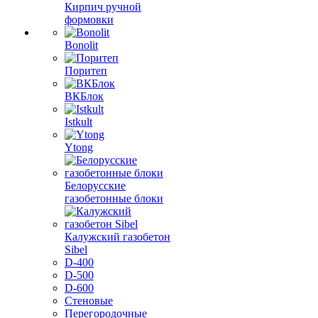
Кирпич ручной
формовки
Bonolit
Поритеп
ВКБлок
Istkult
Ytong
Белорусские
газобетонные блоки
Калужский газобетон
Sibel
D-400
D-500
D-600
Стеновые
Перегородочные